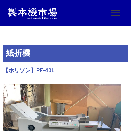
製
製
本
本
機
機
械・
製
紙折機
本
市
機
器・
場
【ホリゾン】PF-40L
印
刷
|
機
械
製
の
中
古
本
販
売
機
し