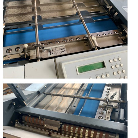
断
裁
機・
帳
合
機・
中
綴
じ
機・