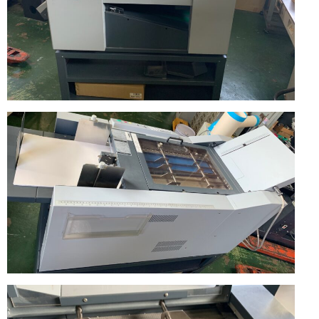
っ
械
か
り
と
の
し
た
中
メ
ン
古
テ
ナ
販
ン
ス
で
売
お
届
（製
け
致
本
し
ま
す。
機・