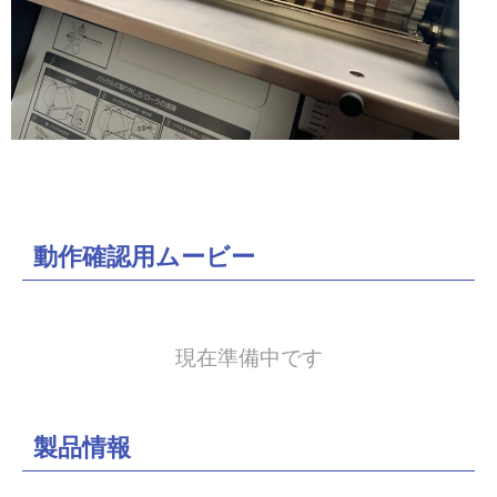
紙
折
り
機・
動作確認用ムービー
プ
レ
現在準備中です
ス
カ
製品情報
ッ