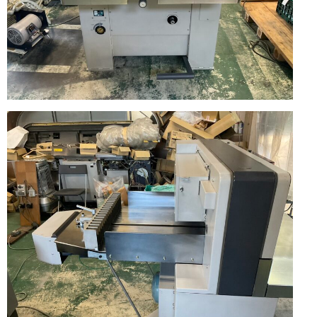
っ
械
か
り
と
の
し
た
中
メ
ン
古
テ
ナ
販
ン
ス
で
売
お
届
（製
け
致
本
し
ま
す。
機・