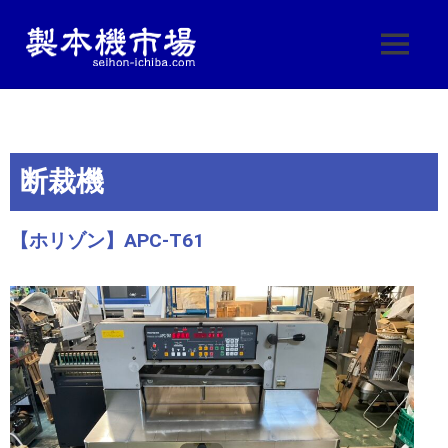
製
製
本
本
機
機
械・
製
断裁機
本
市
機
器・
場
【ホリゾン】APC-T61
印
刷
|
機
械
製
の
中
古
本
販
売
機
し