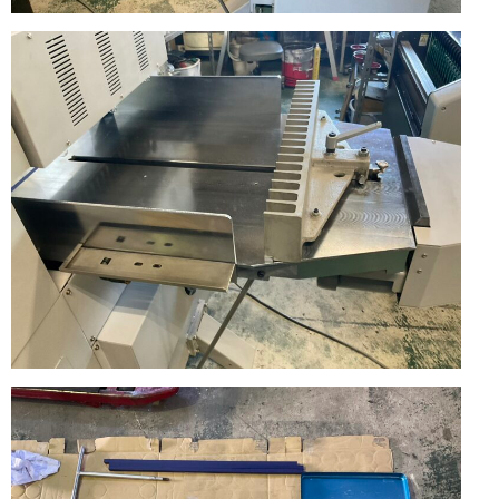
断
裁
機・
帳
合
機・
中
綴
じ
機・