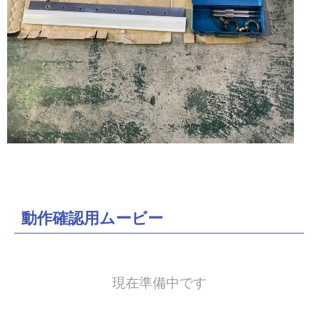
紙
折
り
機・
プ
レ
動作確認用ムービー
ス
カ
現在準備中です
ッ