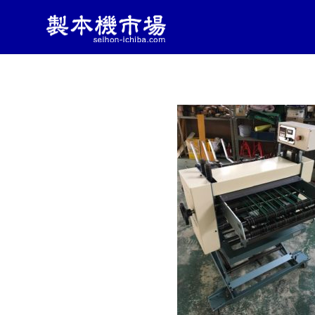
製
製
コ
本
本
ン
機
械・
テ
機
製
ン
本
ツ
機
市
へ
器・
ス
印
キ
刷
場
ッ
機
械
プ
|
の
中
古
製
販
売
し
本
っ