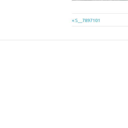
か
機
り
と
前
投
S__7897101
し
の
械
た
稿
記
メ
事:
ン
ナ
の
テ
ナ
ビ
ン
中
ス
ゲ
で
古
お
ー
届
け
シ
販
致
し
ョ
ま
売
す。
ン