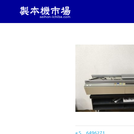
製
製
コ
本
本
ン
機
械・
テ
機
製
ン
本
ツ
機
市
へ
器・
ス
印
キ
刷
場
ッ
機
械
プ
|
の
中
古
製
販
売
し
本
前
S__6496271
っ