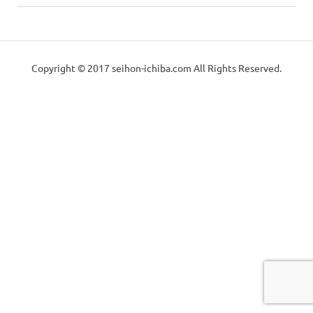
っ
の
械
か
稿
記
り
事:
と
の
ナ
し
Copyright © 2017 seihon-ichiba.com All Rights Reserved.
た
ビ
中
メ
ン
ゲ
古
テ
ナ
ー
販
ン
ス
シ
で
売
お
ョ
届
（製
け
ン
致
本
し
ま
す。
機・