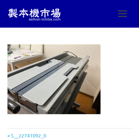
製
MENU
製
本
本
コ
機
ン
機
械・
テ
製
ン
本
市
ツ
機
へ
器・
場
ス
印
刷
キ
|
機
ッ
械
プ
製
の
中
古
本
販
売
機
し
前
投
S__22741092_0