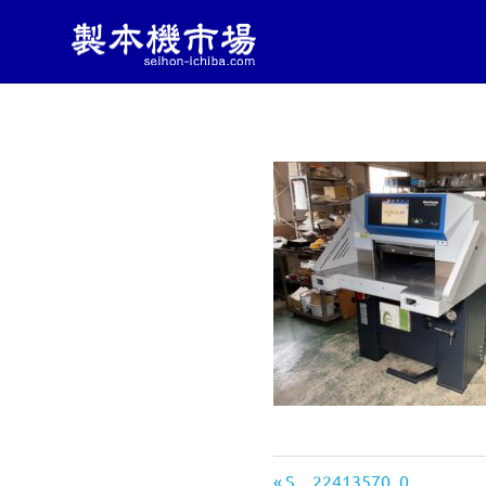
製
製
コ
本
本
ン
機
械・
テ
機
製
ン
本
ツ
機
市
へ
器・
ス
印
キ
刷
場
ッ
機
械
プ
|
の
中
古
製
販
売
し
本
前
S__22413570_0
っ