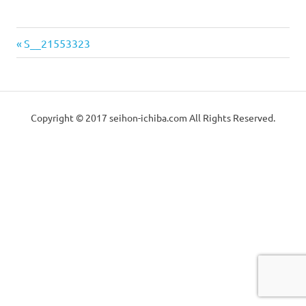
っ
械
か
り
前
投
S__21553323
と
の
の
し
稿
た
記
中
メ
事:
ナ
ン
古
テ
Copyright © 2017 seihon-ichiba.com All Rights Reserved.
ビ
ナ
販
ン
ゲ
ス
で
売
ー
お
届
（製
シ
け
致
ョ
本
し
ま
ン
す。
機・