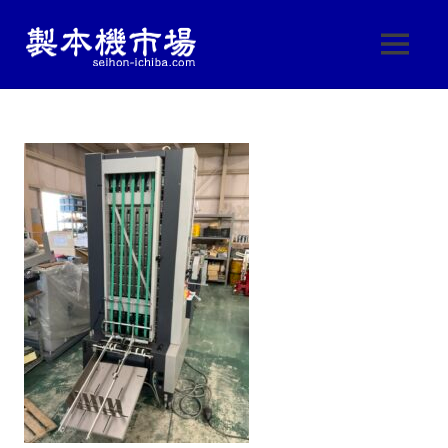
製
MENU
製
本
本
コ
機
ン
機
械・
テ
製
ン
本
市
ツ
機
へ
器・
場
ス
印
刷
キ
|
機
ッ
械
プ
製
の
中
古
本
販
売
機
し