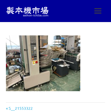
製
MENU
製
本
本
コ
機
ン
機
械・
テ
製
ン
本
市
ツ
機
へ
器・
場
ス
印
刷
キ
|
機
ッ
械
プ
製
の
中
古
本
販
売
機
し
前
投
S__21553322