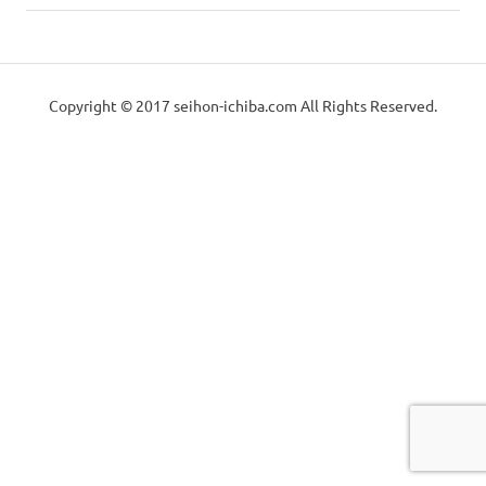
っ
の
械
か
稿
記
り
事:
と
の
ナ
し
Copyright © 2017 seihon-ichiba.com All Rights Reserved.
た
ビ
中
メ
ン
ゲ
古
テ
ナ
ー
販
ン
ス
シ
で
売
お
ョ
届
（製
け
ン
致
本
し
ま
す。
機・