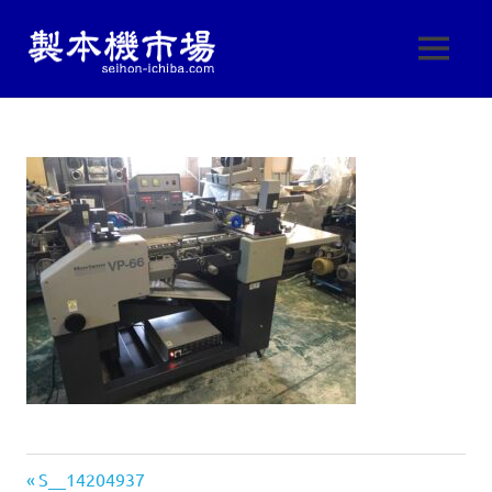
製
MENU
製
本
本
コ
機
ン
機
械・
テ
製
ン
本
市
ツ
機
へ
器・
場
ス
印
刷
キ
|
機
ッ
械
プ
製
の
中
古
本
販
売
機
し
前
投
S__14204937