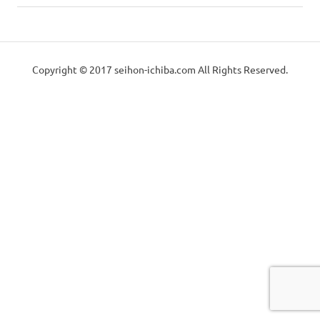
っ
の
械
か
稿
記
り
事:
と
の
ナ
し
Copyright © 2017 seihon-ichiba.com All Rights Reserved.
た
ビ
中
メ
ン
ゲ
古
テ
ナ
ー
販
ン
ス
シ
で
売
お
ョ
届
（製
け
ン
致
本
し
ま
す。
機・