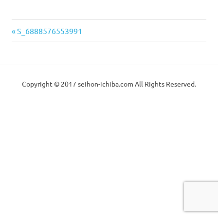
っ
械
か
り
前
投
S_6888576553991
と
の
の
し
稿
た
記
中
メ
事:
ナ
ン
古
テ
Copyright © 2017 seihon-ichiba.com All Rights Reserved.
ビ
ナ
販
ン
ゲ
ス
で
売
ー
お
届
（製
シ
け
致
ョ
本
し
ま
ン
す。
機・