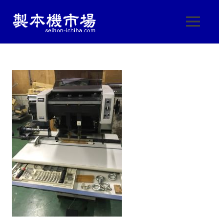
製
MENU
製
本
本
コ
機
ン
機
械・
テ
製
ン
本
市
ツ
機
へ
器・
場
ス
印
刷
キ
|
機
ッ
械
プ
製
の
中
古
本
販
売
機
し