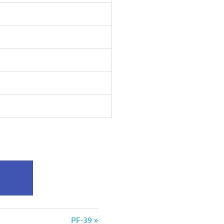
PF-39