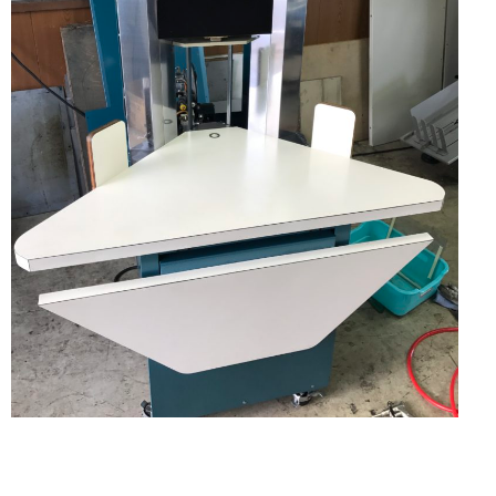
っ
械
か
り
と
の
し
た
中
メ
ン
古
テ
ナ
販
ン
ス
で
売
お
届
（製
け
致
本
し
ま
す。
機・