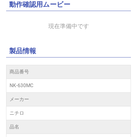
断
動作確認用ムービー
裁
現在準備中です
機・
帳
製品情報
合
商品番号
機・
NK-630MC
中
メーカー
綴
ニチロ
じ
品名
機・