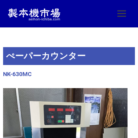
製
製
本
本
機
機
械・
製
ぺーパーカウンター
本
市
機
器・
場
NK-630MC
印
刷
|
機
械
製
の
中
古
本
販
売
機
し