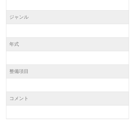
紙
ジャンル
折
り
年式
機・
プ
整備項目
レ
ス
コメント
カ
ッ