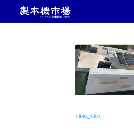
製
製
コ
本
本
ン
機
械・
テ
機
製
ン
本
ツ
機
市
へ
器・
ス
印
キ
刷
場
ッ
機
械
プ
|
の
中
古
製
販
前
投
IMG_1884
売
の
し
稿
本
記
っ